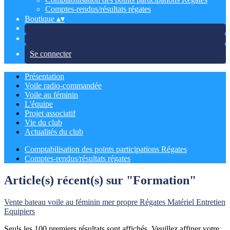
Comptes-rendus/résultats régates
Boutique
▴
▾
Se connecter
Présentation
Voile radio-commandée
Voile au féminin
L'équipe
Projet associatif
Vie du club
Actualités du club
Comptabilisation des points participations Régates
Comptes-rendus/résultats régates
Article(s) récent(s) sur "Formation"
Vente bateau
voile au féminin
mer propre
Régates
Matériel
Entretien
Equipiers
Seuls les 100 premiers résultats sont affichés. Veuillez affiner votre