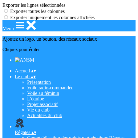
Exporter les lignes sélectionnées
Exporter toutes les colonnes
Exporter uniquement les colonnes affichées
Menu
Ajoutez un logo, un bouton, des réseaux sociaux
Cliquez pour éditer
Accueil
▴
▾
Le club
▴
▾
Présentation
Voile radio-commandée
Voile au féminin
L'équipe
Projet associatif
Vie du club
Actualités du club
Régates
▴
▾
Comptabilisation des points participations Régates