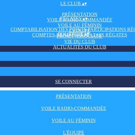
LE CLUB
▴
▾
PRÉSENTATION
RÉGATES
▴
▾
VOILE RADIO-COMMANDÉE
VOILE AU FÉMININ
COMPTABILISATION DES POINTS PARTICIPATIONS RÉ
L'ÉQUIPE
BOUTIQUE
▴
▾
COMPTES-RENDUS/RÉSULTATS RÉGATES
PROJET ASSOCIATIF
VIE DU CLUB
ACTUALITÉS DU CLUB
SE CONNECTER
PRÉSENTATION
VOILE RADIO-COMMANDÉE
VOILE AU FÉMININ
L'ÉQUIPE