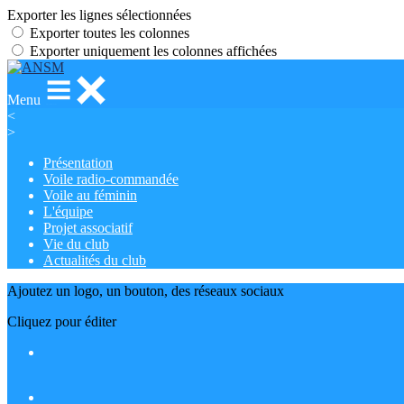
Exporter les lignes sélectionnées
Exporter toutes les colonnes
Exporter uniquement les colonnes affichées
Menu
<
>
Présentation
Voile radio-commandée
Voile au féminin
L'équipe
Projet associatif
Vie du club
Actualités du club
Ajoutez un logo, un bouton, des réseaux sociaux
Cliquez pour éditer