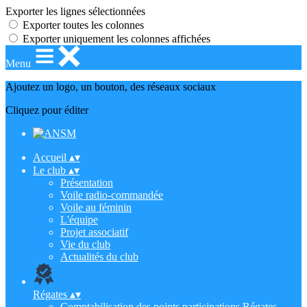
Exporter les lignes sélectionnées
Exporter toutes les colonnes
Exporter uniquement les colonnes affichées
Menu
Ajoutez un logo, un bouton, des réseaux sociaux
Cliquez pour éditer
Accueil
▴
▾
Le club
▴
▾
Présentation
Voile radio-commandée
Voile au féminin
L'équipe
Projet associatif
Vie du club
Actualités du club
Régates
▴
▾
Comptabilisation des points participations Régates