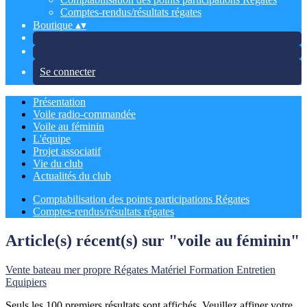
Comptes-rendus/résultats régates
Boutique
▴
▾
Se connecter
Présentation
Voile radio-commandée
Voile au féminin
L'équipe
Projet associatif
Vie du club
Actualités du club
Comptabilisation des points participations Régates
Comptes-rendus/résultats régates
Article(s) récent(s) sur "voile au féminin"
Vente bateau
mer propre
Régates
Matériel
Formation
Entretien
Equipiers
Seuls les 100 premiers résultats sont affichés. Veuillez affiner votre