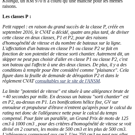
Kolinga
, un RM 970 n’a couru qu’une manche pour les mêmes
raisons.
Les classes P :
Petit rappel : en raison du grand succès de la classe P, créée en
septembre 2016, le CVAT a décidé, quatre ans plus tard, de diviser
cette classe en deux classes, P1 et P2, pour des raisons
d'homogénéité de vitesse et du nombre de bateaux sur la ligne.
L'affectation d'un bateau en classe P1 ou classe P2 se fait en
fonction de son potentiel de vitesse sorti chantier. Autrement dit, un
skipper ne peut pas choisir d'aller en classe P1 ou classe P2, c'est
son bateau qui l'affecte à une des deux classes. De plus, il y a des
conditions à remplir pour être considéré comme "plaisance". Cela
figure dans la feuille de demande de dérogation P2 et dans le
règlement CVAT
consultables sur le site de l'ANSM
.
La limite "potentiel de vitesse" est située à une allégeance brute de
+40 secondes par mille. En dessous un bateau "sorti chantier" est
en P2, au-dessus en P1. Les bonifications hélice fixe, GV sur
enrouleur et propulseur d'étrave n'entrent qu'après pour le calcul du
rating net donc de l'allégeance nette pour le calcul du temps
compensé. Pour faire un parallèle, un Grand Prix de moto de 125
cm3 à 1000 cm3 , pour des critères d'homogénéité de vitesse se voit
divisé en 2 courses, les moins de 500 cm3 et les plus de 500 cm3.
L'allégeance correspond aux cm3. Une 250 cm3 ne peut pas aller