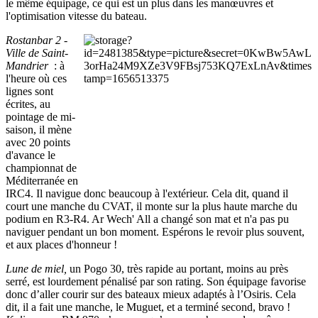
le même équipage, ce qui est un plus dans les manœuvres et
l'optimisation vitesse du bateau.
Rostanbar 2 -
Ville de Saint-
Mandrier
: à
l'heure où ces
lignes sont
écrites, au
pointage de mi-
saison, il mène
avec 20 points
d'avance le
championnat de
Méditerranée en
IRC4. Il navigue donc beaucoup à l'extérieur. Cela dit, quand il
court une manche du CVAT, il monte sur la plus haute marche du
podium en R3-R4. Ar Wech' All a changé son mat et n'a pas pu
naviguer pendant un bon moment. Espérons le revoir plus souvent,
et aux places d'honneur !
Lune de miel,
un Pogo 30, très rapide au portant, moins au près
serré, est lourdement pénalisé par son rating. Son équipage favorise
donc d’aller courir sur des bateaux mieux adaptés à l’Osiris. Cela
dit, il a fait une manche, le Muguet, et a terminé second, bravo !