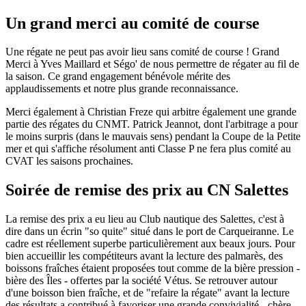
Un grand merci au comité de course
Une régate ne peut pas avoir lieu sans comité de course ! Grand
Merci à Yves Maillard et Ségo' de nous permettre de régater au fil de
la saison. Ce grand engagement bénévole mérite des
applaudissements et notre plus grande reconnaissance.
Merci également à Christian Freze qui arbitre également une grande
partie des régates du CNMT. Patrick Jeannot, dont l'arbitrage a pour
le moins surpris (dans le mauvais sens) pendant la Coupe de la Petite
mer et qui s'affiche résolument anti Classe P ne fera plus comité au
CVAT les saisons prochaines.
Soirée de remise des prix au CN Salettes
La remise des prix a eu lieu au Club nautique des Salettes, c'est à
dire dans un écrin "so quite" situé dans le port de Carqueiranne. Le
cadre est réellement superbe particulièrement aux beaux jours. Pour
bien accueillir les compétiteurs avant la lecture des palmarès, des
boissons fraîches étaient proposées tout comme de la bière pression -
bière des Îles - offertes par la société Vétus. Se retrouver autour
d'une boisson bien fraîche, et de "refaire la régate" avant la lecture
des résultats a contribué à favoriser une grande convivialité - chère