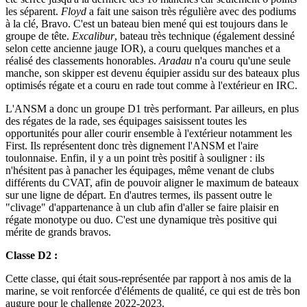
les séparent.
Floyd
a fait une saison très régulière avec des podiums
à la clé, Bravo. C'est un bateau bien mené qui est toujours dans le
groupe de tête.
Excalibur
, bateau très technique (également dessiné
selon cette ancienne jauge IOR), a couru quelques manches et a
réalisé des classements honorables.
Aradau
n'a couru qu'une seule
manche, son skipper est devenu équipier assidu sur des bateaux plus
optimisés régate et a couru en rade tout comme à l'extérieur en IRC.
L'ANSM a donc un groupe D1 très performant. Par ailleurs, en plus
des régates de la rade, ses équipages saisissent toutes les
opportunités pour aller courir ensemble à l'extérieur notamment les
First. Ils représentent donc très dignement l'ANSM et l'aire
toulonnaise. Enfin, il y a un point très positif à souligner : ils
n'hésitent pas à panacher les équipages, même venant de clubs
différents du CVAT, afin de pouvoir aligner le maximum de bateaux
sur une ligne de départ. En d'autres termes, ils passent outre le
"clivage" d'appartenance à un club afin d'aller se faire plaisir en
régate monotype ou duo. C'est une dynamique très positive qui
mérite de grands bravos.
Classe D2 :
Cette classe, qui était sous-représentée par rapport à nos amis de la
marine, se voit renforcée d'éléments de qualité, ce qui est de très bon
augure pour le challenge 2022-2023.