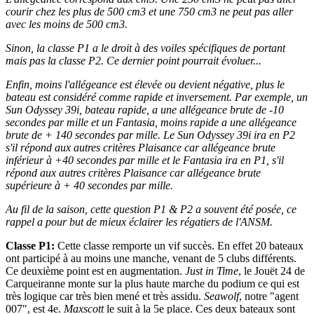
courir chez les plus de 500 cm3 et une 750 cm3 ne peut pas aller
avec les moins de 500 cm3.
Sinon, la classe P1 a le droit à des voiles spécifiques de portant
mais pas la classe P2. Ce dernier point pourrait évoluer...
Enfin, moins l'allégeance est élevée ou devient négative, plus le
bateau est considéré comme rapide et inversement. Par exemple, un
Sun Odyssey 39i, bateau rapide, a une allégeance brute de -10
secondes par mille et un Fantasia, moins rapide a une allégeance
brute de + 140 secondes par mille. Le Sun Odyssey 39i ira en P2
s'il répond aux autres critères Plaisance car allégeance brute
inférieur à +40 secondes par mille et le Fantasia ira en P1, s'il
répond aux autres critères Plaisance car allégeance brute
supérieure à + 40 secondes par mille.
Au fil de la saison, cette question P1 & P2 a souvent été posée, ce
rappel a pour but de mieux éclairer les régatiers de l'ANSM.
Classe P1:
Cette classe remporte un vif succès. En effet 20 bateaux
ont participé à au moins une manche, venant de 5 clubs différents.
Ce deuxième point est en augmentation.
Just in Time
, le Jouët 24 de
Carqueiranne monte sur la plus haute marche du podium ce qui est
très logique car très bien mené et très assidu.
Seawolf
, notre "agent
007", est 4e.
Maxscott
le suit à la 5e place. Ces deux bateaux sont