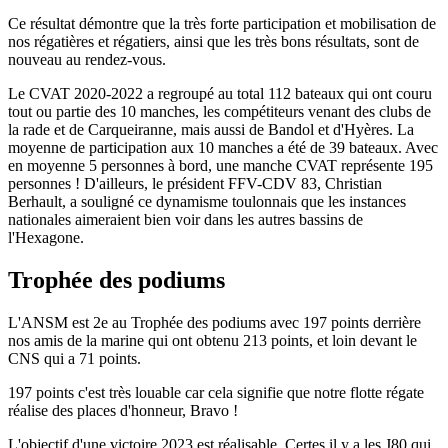
Ce résultat démontre que la très forte participation et mobilisation de
nos régatières et régatiers, ainsi que les très bons résultats, sont de
nouveau au rendez-vous.
Le CVAT 2020-2022 a regroupé au total 112 bateaux qui ont couru
tout ou partie des 10 manches, les compétiteurs venant des clubs de
la rade et de Carqueiranne, mais aussi de Bandol et d'Hyères. La
moyenne de participation aux 10 manches a été de 39 bateaux. Avec
en moyenne 5 personnes à bord, une manche CVAT représente 195
personnes ! D'ailleurs, le président FFV-CDV 83, Christian
Berhault, a souligné ce dynamisme toulonnais que les instances
nationales aimeraient bien voir dans les autres bassins de
l'Hexagone.
Trophée des podiums
L'ANSM est 2e au Trophée des podiums avec 197 points derrière
nos amis de la marine qui ont obtenu 213 points, et loin devant le
CNS qui a 71 points.
197 points c'est très louable car cela signifie que notre flotte régate
réalise des places d'honneur, Bravo !
L'objectif d'une victoire 2023 est réalisable. Certes il y a les J80 qui,