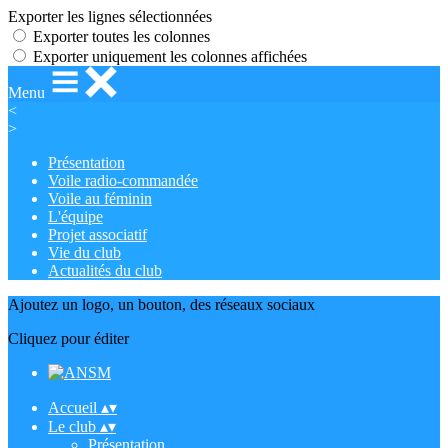
Exporter les lignes sélectionnées
Exporter toutes les colonnes
Exporter uniquement les colonnes affichées
Menu
<
>
Présentation
Voile radio-commandée
Voile au féminin
L'équipe
Projet associatif
Vie du club
Actualités du club
Ajoutez un logo, un bouton, des réseaux sociaux
Cliquez pour éditer
Accueil
▴
▾
Le club
▴
▾
Présentation