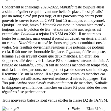
Concernant le challenge 2020-2022,
Manatéa
reste toujours aussi
assidu et régulier ce qui lui vaut une belle 4e place. Il est pénalisé
par un rating élevé (un peu trop) et des parcours trop courts pour
pouvoir le sauver (ceux du CVAT font 15 nautiques en moyenne).
Quoiqu'il en soit, bravo à
Manatéa
car c'est un bateau bien mené -
toujours dans le peloton de tête - et son assiduité aux régates est
exemplaire.
Lollolilla
a rejoint l'ANSM en 2021. Il ne court pas
toutes les manches, mais quand il prend un départ, en général il fait
un carton.
Nouv'élan
a trouvé les bons réglages et combinaisons de
voiles. Ses résultats deviennent réguliers et le potentiel de podium
est là. Il fait une très honorable 6e place.
Cigaloun
, fidèle au poste,
termine 12e en n'ayant couru que deux manches. En effet, son
skipper est allé découvrir la classe P2 sur d'autres bateaux du club. A
l'image de
Manatéa
,
Talby III
fait de bonnes manches en temps réel,
mais la taille des parcours ne lui permet pas de sauver son handicap.
Il termine 13e sur la saison. Il n'a pas couru toutes les manches car
son skipper est allé assez souvent renforcer d'autres équipages.
Tiki
Too
puis
Ambra
sont classés mais ont fait peu de manches, Nathalie
la skippeuse ayant fait des manches en classe P2 pour aider des néo-
régatières à se perfectionner.
Trois nouveaux bateaux sont venus étoffer la classe D2 de l'ANSM.
Pixie
, un Elan 310, qui