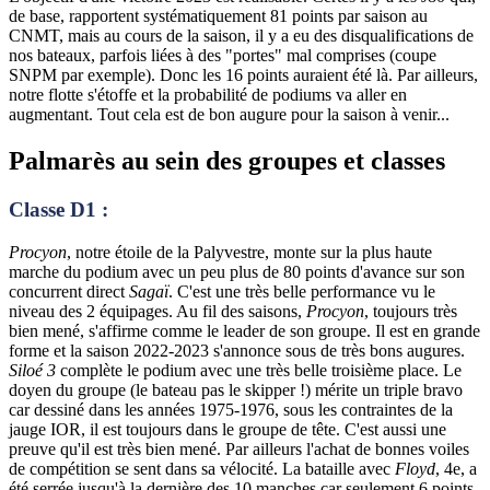
de base, rapportent systématiquement 81 points par saison au
CNMT, mais au cours de la saison, il y a eu des disqualifications de
nos bateaux, parfois liées à des "portes" mal comprises (coupe
SNPM par exemple). Donc les 16 points auraient été là. Par ailleurs,
notre flotte s'étoffe et la probabilité de podiums va aller en
augmentant. Tout cela est de bon augure pour la saison à venir...
Palmarès au sein des groupes et classes
Classe D1 :
Procyon
, notre étoile de la Palyvestre, monte sur la plus haute
marche du podium avec un peu plus de 80 points d'avance sur son
concurrent direct
Sagaï
. C'est une très belle performance vu le
niveau des 2 équipages. Au fil des saisons,
Procyon
, toujours très
bien mené, s'affirme comme le leader de son groupe. Il est en grande
forme et la saison 2022-2023 s'annonce sous de très bons augures.
Siloé 3
complète le podium avec une très belle troisième place. Le
doyen du groupe (le bateau pas le skipper !) mérite un triple bravo
car dessiné dans les années 1975-1976, sous les contraintes de la
jauge IOR, il est toujours dans le groupe de tête. C'est aussi une
preuve qu'il est très bien mené. Par ailleurs l'achat de bonnes voiles
de compétition se sent dans sa vélocité. La bataille avec
Floyd
, 4e, a
été serrée jusqu'à la dernière des 10 manches car seulement 6 points