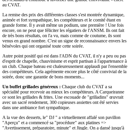
au CVAT.
La remise des prix des différentes classes s'est montrée dynamique,
animée et fort sympathique, les compétiteurs et le comité étant en
grande forme. Il y avait même un podium, une première ! Une fois
encore, on ne peut que féliciter les régatiers de l'ANSM. Ils ont fait
de très bons résultats, on l'a vu, mais comme de coutume, ils sont
venus en grand nombre. C'est un signe de reconnaissance envers les
bénévoles qui ont organisé toute cette soirée.
Autre point positif qui est dans l'ADN du CVAT, il n'y a peu ou pas
d'esprit de chapelle, chauvinisme et esprit partisan à l'appartenance à
un club. Chaque bateau est chaleureusement applaudi par l'ensemble
des compétiteurs. Cela agrémente encore plus le côté convivial de la
soirée, donc une garantie de bons moments...
Un buffet grillades généreux :
Chaque club du CVAT a sa
spécialité pour recevoir au mieux les compétiteurs. A Carqueiranne
ce sont les grillades & frites. Une escouade de "grilladins" œuvrait
avec un sacré rendement, 300 copieuses assiettes ont été servies
dans une ambiance fort sympathique.
A la vue des desserts, le" DJ " a virtuellement affalé son pavillon
"Aperçu" et a commencé sa "procédure" aux platines =>
"Avertissement, préparatoire, minute" et Jingle. On a dansé jusqu'à