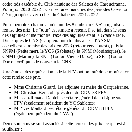
cadre très agréable du Club nautique des Salettes de Carqueiranne.
Pourquoi 2020-2022 ? Car les rares manches des périodes Covid ont
été regroupées avec celles du Challenge 2021-2022.
Pour mémoire, chaque année, un des 8 clubs du CVAT organise la
remise des prix. Le "tour" est simple à retenir, il se fait dans le sens
des aiguilles d'une montre, l'axe des aiguilles étant la Grande rade.
Donc après le CNS (Carqueiranne) le plus à l'est, l'ANSM
accueillera la remise des prix en 2023 (retour vers l'ouest), puis la
SNPM (Petite mer), le YCS (Sablettes), la SNM (Mouissèques), le
CNMT (Marine), la SNT (Toulon Vieille Darse), la SRT (Toulon
Darse nord) puis de nouveau le CNS.
Une élue et des représentants de la FFV ont honoré de leur présence
cette remise des prix.
Mme Christine Girard, 1re adjointe au maire de Carqueiranne.
M. Christian Berhault, président du CDV 83 FFV.
M. Jean-Renaud Daniel, secrétaire général de la Ligue sud
FFV (également président du YC Sablettes)
M. Yves Maillard, secrétaire général du CDV 83 FFV
(également président du CVAT).
Deux sponsors se sont associés à cette remise des prix, ce qui est à
souligner :