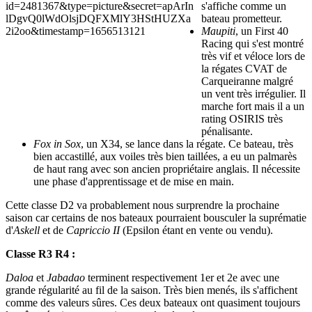
s'affiche comme un
bateau prometteur.
Maupiti
, un First 40
Racing qui s'est montré
très vif et véloce lors de
la régates CVAT de
Carqueiranne malgré
un vent très irrégulier. Il
marche fort mais il a un
rating OSIRIS très
pénalisante.
Fox in Sox
, un X34, se lance dans la régate. Ce bateau, très
bien accastillé, aux voiles très bien taillées, a eu un palmarès
de haut rang avec son ancien propriétaire anglais. Il nécessite
une phase d'apprentissage et de mise en main.
Cette classe D2 va probablement nous surprendre la prochaine
saison car certains de nos bateaux pourraient bousculer la suprématie
d'
Askell
et de
Capriccio II
(Epsilon étant en vente ou vendu).
Classe R3 R4 :
Daloa
et
Jabadao
terminent respectivement 1er et 2e avec une
grande régularité au fil de la saison. Très bien menés, ils s'affichent
comme des valeurs sûres. Ces deux bateaux ont quasiment toujours