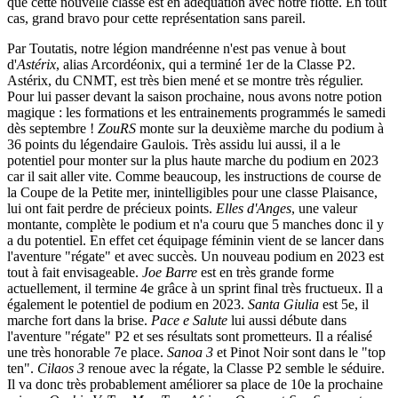
que cette nouvelle classe est en adéquation avec notre flotte. En tout
cas, grand bravo pour cette représentation sans pareil.
Par Toutatis, notre légion mandréenne n'est pas venue à bout
d'
Astérix
, alias Arcordéonix, qui a terminé 1er de la Classe P2.
Astérix, du CNMT, est très bien mené et se montre très régulier.
Pour lui passer devant la saison prochaine, nous avons notre potion
magique : les formations et les entrainements programmés le samedi
dès septembre !
ZouRS
monte sur la deuxième marche du podium à
36 points du légendaire Gaulois. Très assidu lui aussi, il a le
potentiel pour monter sur la plus haute marche du podium en 2023
car il sait aller vite. Comme beaucoup, les instructions de course de
la Coupe de la Petite mer, inintelligibles pour une classe Plaisance,
lui ont fait perdre de précieux points.
Elles d'Anges
, une valeur
montante, complète le podium et n'a couru que 5 manches donc il y
a du potentiel. En effet cet équipage féminin vient de se lancer dans
l'aventure "régate" et avec succès. Un nouveau podium en 2023 est
tout à fait envisageable.
Joe Barre
est en très grande forme
actuellement, il termine 4e grâce à un sprint final très fructueux. Il a
également le potentiel de podium en 2023.
Santa Giulia
est 5e, il
marche fort dans la brise.
Pace e Salute
lui aussi débute dans
l'aventure "régate" P2 et ses résultats sont prometteurs. Il a réalisé
une très honorable 7e place.
Sanoa 3
et Pinot Noir sont dans le "top
ten".
Cilaos 3
renoue avec la régate, la Classe P2 semble le séduire.
Il va donc très probablement améliorer sa place de 10e la prochaine