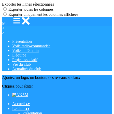
Exporter les lignes sélectionnées
Exporter toutes les colonnes
Exporter uniquement les colonnes affichées
Menu
<
>
Présentation
Voile radio-commandée
Voile au féminin
L'équipe
Projet associatif
Vie du club
Actualités du club
Ajoutez un logo, un bouton, des réseaux sociaux
Cliquez pour éditer
Accueil
▴
▾
Le club
▴
▾
Présentation