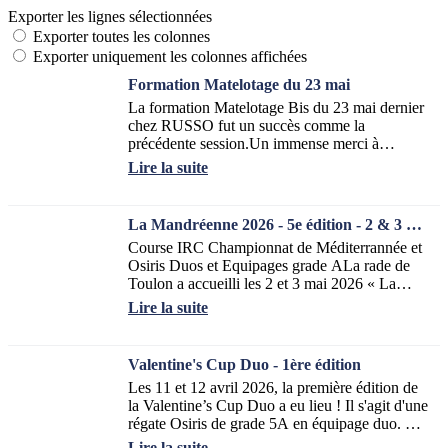
Exporter les lignes sélectionnées
Exporter toutes les colonnes
Exporter uniquement les colonnes affichées
Formation Matelotage du 23 mai
La formation Matelotage Bis du 23 mai dernier
chez RUSSO fut un succès comme la
précédente session.Un immense merci à
Benjamin pour son accueil et sa disponibilité
Lire la suite
ainsi que...
La Mandréenne 2026 - 5e édition - 2 & 3 mai
Course IRC Championnat de Méditerrannée et
Osiris Duos et Equipages grade ALa rade de
Toulon a accueilli les 2 et 3 mai 2026 « La
Mandréenne » réunissant les classes IRC et...
Lire la suite
Valentine's Cup Duo - 1ère édition
Les 11 et 12 avril 2026, la première édition de
la Valentine’s Cup Duo a eu lieu ! Il s'agit d'une
régate Osiris de grade 5A en équipage duo. Elle
a réuni 18 bateaux soit 36...
Lire la suite