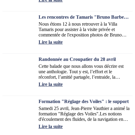
Les rencontres de Tamaris "Bruno Barbey" du 6 mai
Nous étions 12 à nous retrouver à la Villa
Tamaris pour assister à la visite privée et
commentée de l'exposition photos de Bruno
Barbey.Un régal pour les yeux, de la couleur
Lire la suite
et...
Randonnée au Croupatier du 28 avril
Cette balade que nous allons vous décrire est
une anthologie. Tout y est, l’effort et le
réconfort, l’amitié partagée, l’entraide, la
sécurité autour de notre guide randonneur...
Lire la suite
Formation "Réglage des Voiles" : le support
Samedi 25 avril, Jean-Pierre Vauthier a animé la
formation "Réglage des Voiles".Les notions
d'écoulement des fluides, de la navigation en
sous-puissance ou en surpuissance...
Lire la suite