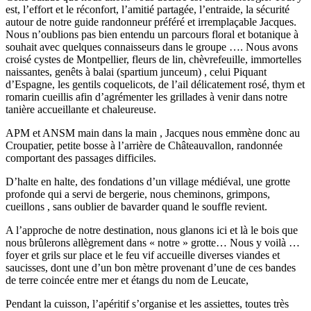
est, l’effort et le réconfort, l’amitié partagée, l’entraide, la sécurité
autour de notre guide randonneur préféré et irremplaçable Jacques.
Nous n’oublions pas bien entendu un parcours floral et botanique à
souhait avec quelques connaisseurs dans le groupe …. Nous avons
croisé cystes de Montpellier, fleurs de lin, chèvrefeuille, immortelles
naissantes, genêts à balai (spartium junceum) , celui Piquant
d’Espagne, les gentils coquelicots, de l’ail délicatement rosé, thym et
romarin cueillis afin d’agrémenter les grillades à venir dans notre
tanière accueillante et chaleureuse.
APM et ANSM main dans la main , Jacques nous emmène donc au
Croupatier, petite bosse à l’arrière de Châteauvallon, randonnée
comportant des passages difficiles.
D’halte en halte, des fondations d’un village médiéval, une grotte
profonde qui a servi de bergerie, nous cheminons, grimpons,
cueillons , sans oublier de bavarder quand le souffle revient.
A l’approche de notre destination, nous glanons ici et là le bois que
nous brûlerons allègrement dans « notre » grotte… Nous y voilà …
foyer et grils sur place et le feu vif accueille diverses viandes et
saucisses, dont une d’un bon mètre provenant d’une de ces bandes
de terre coincée entre mer et étangs du nom de Leucate,
Pendant la cuisson, l’apéritif s’organise et les assiettes, toutes très