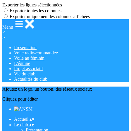
Exporter les lignes sélectionnées
Exporter toutes les colonnes
Exporter uniquement les colonnes affichées
Menu
<
>
Présentation
Voile radio-commandée
Voile au féminin
L'équipe
Projet associatif
Vie du club
Actualités du club
Ajoutez un logo, un bouton, des réseaux sociaux
Cliquez pour éditer
Accueil
▴
▾
Le club
▴
▾
Présentation