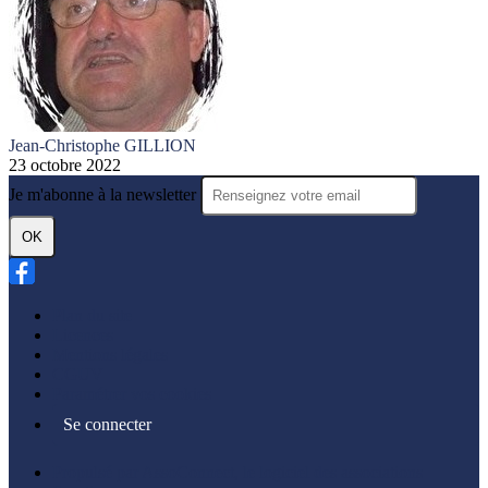
Jean-Christophe GILLION
23 octobre 2022
Je m'abonne à la newsletter
OK
Plan du site
Licences
Mentions légales
CGUV
Paramétrer vos cookies
Se connecter
Propulsé par AssoConnect, le logiciel des associations