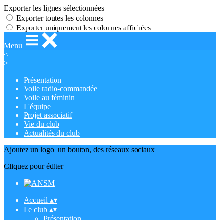
Exporter les lignes sélectionnées
Exporter toutes les colonnes
Exporter uniquement les colonnes affichées
Menu
<
>
Présentation
Voile radio-commandée
Voile au féminin
L'équipe
Projet associatif
Vie du club
Actualités du club
Ajoutez un logo, un bouton, des réseaux sociaux
Cliquez pour éditer
Accueil
▴
▾
Le club
▴
▾
Présentation