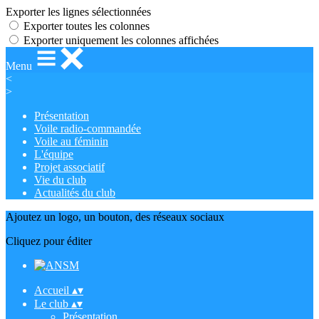
Exporter les lignes sélectionnées
Exporter toutes les colonnes
Exporter uniquement les colonnes affichées
Menu
<
>
Présentation
Voile radio-commandée
Voile au féminin
L'équipe
Projet associatif
Vie du club
Actualités du club
Ajoutez un logo, un bouton, des réseaux sociaux
Cliquez pour éditer
Accueil
▴
▾
Le club
▴
▾
Présentation