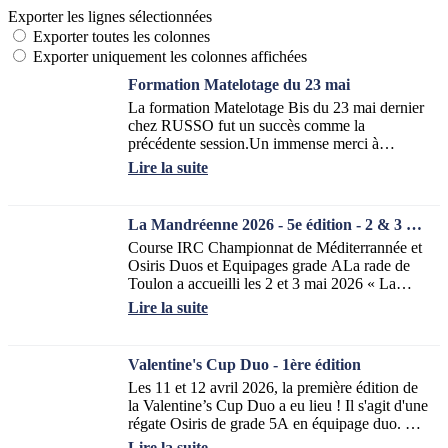
Exporter les lignes sélectionnées
Exporter toutes les colonnes
Exporter uniquement les colonnes affichées
Formation Matelotage du 23 mai
La formation Matelotage Bis du 23 mai dernier
chez RUSSO fut un succès comme la
précédente session.Un immense merci à
Benjamin pour son accueil et sa disponibilité
Lire la suite
ainsi que...
La Mandréenne 2026 - 5e édition - 2 & 3 mai
Course IRC Championnat de Méditerrannée et
Osiris Duos et Equipages grade ALa rade de
Toulon a accueilli les 2 et 3 mai 2026 « La
Mandréenne » réunissant les classes IRC et...
Lire la suite
Valentine's Cup Duo - 1ère édition
Les 11 et 12 avril 2026, la première édition de
la Valentine’s Cup Duo a eu lieu ! Il s'agit d'une
régate Osiris de grade 5A en équipage duo. Elle
a réuni 18 bateaux soit 36...
Lire la suite