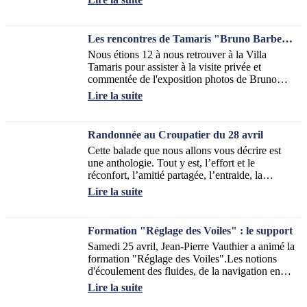
Les rencontres de Tamaris "Bruno Barbey" du 6 mai
Nous étions 12 à nous retrouver à la Villa
Tamaris pour assister à la visite privée et
commentée de l'exposition photos de Bruno
Barbey.Un régal pour les yeux, de la couleur
Lire la suite
et...
Randonnée au Croupatier du 28 avril
Cette balade que nous allons vous décrire est
une anthologie. Tout y est, l’effort et le
réconfort, l’amitié partagée, l’entraide, la
sécurité autour de notre guide randonneur...
Lire la suite
Formation "Réglage des Voiles" : le support
Samedi 25 avril, Jean-Pierre Vauthier a animé la
formation "Réglage des Voiles".Les notions
d'écoulement des fluides, de la navigation en
sous-puissance ou en surpuissance...
Lire la suite