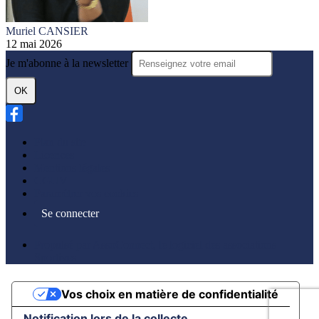
Muriel CANSIER
12 mai 2026
Je m'abonne à la newsletter
OK
Plan du site
Licences
Mentions légales
CGUV
Paramétrer vos cookies
Se connecter
Propulsé par AssoConnect, le logiciel des associations
Sportives
Vos choix en matière de confidentialité
Notification lors de la collecte