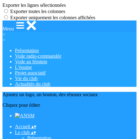
Exporter les lignes sélectionnées
Exporter toutes les colonnes
Exporter uniquement les colonnes affichées
Menu
<
>
Présentation
Voile radio-commandée
Voile au féminin
L'équipe
Projet associatif
Vie du club
Actualités du club
Ajoutez un logo, un bouton, des réseaux sociaux
Cliquez pour éditer
Accueil
▴
▾
Le club
▴
▾
Présentation