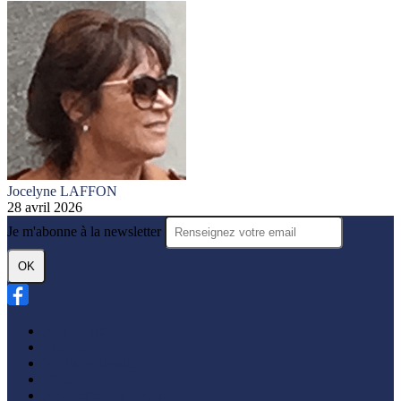
Jocelyne LAFFON
28 avril 2026
Je m'abonne à la newsletter
OK
Plan du site
Licences
Mentions légales
CGUV
Paramétrer vos cookies