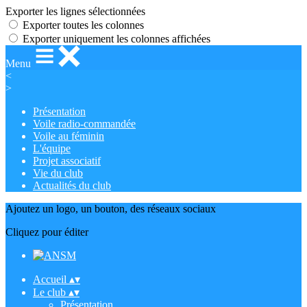
Exporter les lignes sélectionnées
Exporter toutes les colonnes
Exporter uniquement les colonnes affichées
Menu
<
>
Présentation
Voile radio-commandée
Voile au féminin
L'équipe
Projet associatif
Vie du club
Actualités du club
Ajoutez un logo, un bouton, des réseaux sociaux
Cliquez pour éditer
Accueil
▴
▾
Le club
▴
▾
Présentation