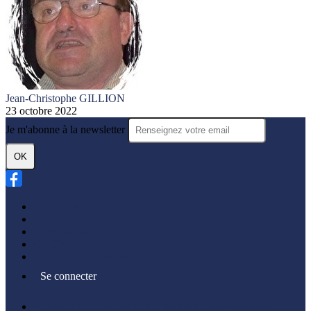
Jean-Christophe GILLION
23 octobre 2022
Je m'abonne à la newsletter
OK
Plan du site
Licences
Mentions légales
CGUV
Paramétrer vos cookies
Se connecter
Propulsé par AssoConnect, le logiciel des associations