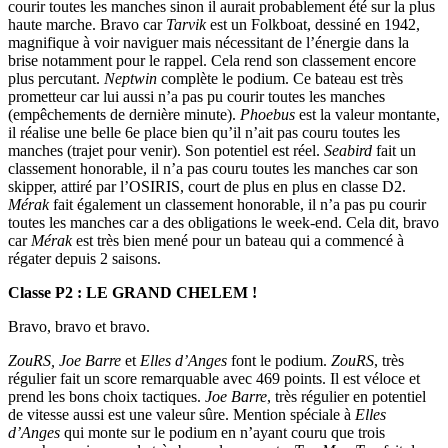
courir toutes les manches sinon il aurait probablement été sur la plus
haute marche. Bravo car
Tarvik
est un Folkboat, dessiné en 1942,
magnifique à voir naviguer mais nécessitant de l’énergie dans la
brise notamment pour le rappel. Cela rend son classement encore
plus percutant.
Neptwin
complète le podium. Ce bateau est très
prometteur car lui aussi n’a pas pu courir toutes les manches
(empêchements de dernière minute).
Phoebus
est la valeur montante,
il réalise une belle 6e place bien qu’il n’ait pas couru toutes les
manches (trajet pour venir). Son potentiel est réel.
Seabird
fait un
classement honorable, il n’a pas couru toutes les manches car son
skipper, attiré par l’OSIRIS, court de plus en plus en classe D2.
Mérak
fait également un classement honorable, il n’a pas pu courir
toutes les manches car a des obligations le week-end. Cela dit, bravo
car
Mérak
est très bien mené pour un bateau qui a commencé à
régater depuis 2 saisons.
Classe P2 : LE GRAND CHELEM !
Bravo, bravo et bravo.
ZouRS, Joe Barre
et
Elles d’Anges
font le podium.
ZouRS
, très
régulier fait un score remarquable avec 469 points. Il est véloce et
prend les bons choix tactiques.
Joe Barre
, très régulier en potentiel
de vitesse aussi est une valeur sûre. Mention spéciale à
Elles
d’Anges
qui monte sur le podium en n’ayant couru que trois