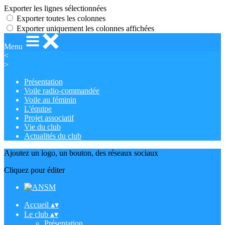
Exporter les lignes sélectionnées
Exporter toutes les colonnes
Exporter uniquement les colonnes affichées
Menu
<
>
Présentation
Voile radio-commandée
Voile au féminin
L'équipe
Projet associatif
Vie du club
Actualités du club
Ajoutez un logo, un bouton, des réseaux sociaux
Cliquez pour éditer
Accueil
▴
▾
Le club
▴
▾
Présentation