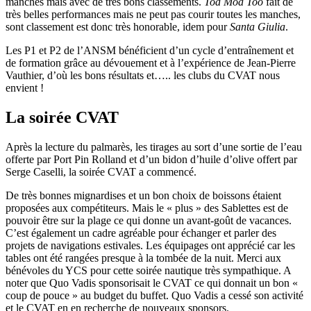
manches mais avec de très bons classements.
Toa Moa Too
fait de
très belles performances mais ne peut pas courir toutes les manches,
sont classement est donc très honorable, idem pour
Santa Giulia
.
Les P1 et P2 de l’ANSM bénéficient d’un cycle d’entraînement et
de formation grâce au dévouement et à l’expérience de Jean-Pierre
Vauthier, d’où les bons résultats et….. les clubs du CVAT nous
envient !
La soirée CVAT
Après la lecture du palmarès, les tirages au sort d’une sortie de l’eau
offerte par Port Pin Rolland et d’un bidon d’huile d’olive offert par
Serge Caselli, la soirée CVAT a commencé.
De très bonnes mignardises et un bon choix de boissons étaient
proposées aux compétiteurs. Mais le « plus » des Sablettes est de
pouvoir être sur la plage ce qui donne un avant-goût de vacances.
C’est également un cadre agréable pour échanger et parler des
projets de navigations estivales. Les équipages ont apprécié car les
tables ont été rangées presque à la tombée de la nuit. Merci aux
bénévoles du YCS pour cette soirée nautique très sympathique. A
noter que Quo Vadis sponsorisait le CVAT ce qui donnait un bon «
coup de pouce » au budget du buffet. Quo Vadis a cessé son activité
et le CVAT en en recherche de nouveaux sponsors.