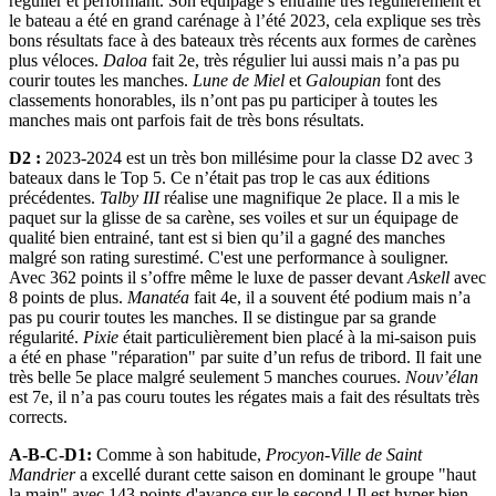
régulier et performant. Son équipage s’entraine très régulièrement et
le bateau a été en grand carénage à l’été 2023, cela explique ses très
bons résultats face à des bateaux très récents aux formes de carènes
plus véloces.
Daloa
fait 2e, très régulier lui aussi mais n’a pas pu
courir toutes les manches.
Lune de Miel
et
Galoupian
font des
classements honorables, ils n’ont pas pu participer à toutes les
manches mais ont parfois fait de très bons résultats.
D2 :
2023-2024 est un très bon millésime pour la classe D2 avec 3
bateaux dans le Top 5. Ce n’était pas trop le cas aux éditions
précédentes.
Talby III
réalise une magnifique 2e place. Il a mis le
paquet sur la glisse de sa carène, ses voiles et sur un équipage de
qualité bien entrainé, tant est si bien qu’il a gagné des manches
malgré son rating surestimé. C'est une performance à souligner.
Avec 362 points il s’offre même le luxe de passer devant
Askell
avec
8 points de plus.
Manatéa
fait 4e, il a souvent été podium mais n’a
pas pu courir toutes les manches. Il se distingue par sa grande
régularité.
Pixie
était particulièrement bien placé à la mi-saison puis
a été en phase "réparation" par suite d’un refus de tribord. Il fait une
très belle 5e place malgré seulement 5 manches courues.
Nouv’élan
est 7e, il n’a pas couru toutes les régates mais a fait des résultats très
corrects.
A-B-C-D1:
Comme à son habitude,
Procyon-Ville de Saint
Mandrier
a excellé durant cette saison en dominant le groupe "haut
la main" avec 143 points d'avance sur le second ! Il est hyper bien