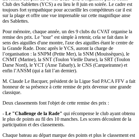
Club des Sablettes (YCS) a eu lieu le 8 juin en soirée. Le cadre est
toujours fort sympathique pour accueillir les compétiteurs car il est
sur la plage et offre une vue imprenable sur cette magnifique anse
des Sablettes.
Pour mémoire, chaque année, un des 9 clubs du CVAT organise la
remise des prix. Le "tour" est simple à retenir, cela se fait dans le
sens des aiguilles d'une montre, l'axe des aiguilles étant le centre de
la Grande Rade. Donc après le YCS, auront la charge de
l’organisation : la SNPM (Petite Mer), la SNM (Mouissèques), le
CNMT (Marine), la SNT (Toulon Vieille Darse), la SRT (Toulon
Darse Nord), le YCT (Anse Tabarly), le CNS (Carqueiranne) et
enfin l’ANSM (qui a fait l’an dernier).
M. Claude Le Bacquer, président de la Ligue Sud PACA FFV a fait
honneur de sa présence à cette remise de prix devenue une grande
classique.
Deux classements font l'objet de cette remise des prix :
-
Le "Challenge de la Rade"
qui récompense le club ayant obtenu
le plus de points au fil des 10 manches. Les scores découlent de la
participation et des classements.
Chaque bateau au départ marque des points et plus le classement est