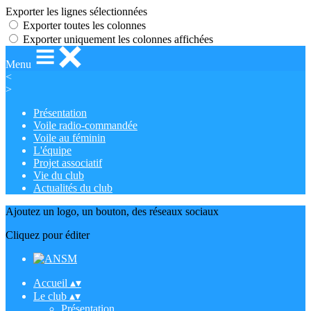
Exporter les lignes sélectionnées
Exporter toutes les colonnes
Exporter uniquement les colonnes affichées
Menu
<
>
Présentation
Voile radio-commandée
Voile au féminin
L'équipe
Projet associatif
Vie du club
Actualités du club
Ajoutez un logo, un bouton, des réseaux sociaux
Cliquez pour éditer
Accueil
▴
▾
Le club
▴
▾
Présentation