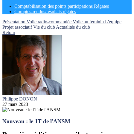
Comptabilisation des points participations Régates
Comptes-rendus/résultats régates
Présentation
Voile radio-commandée
Voile au féminin
L'équipe
Projet associatif
Vie du club
Actualités du club
Retour
Philippe DONON
27 mars 2023
Nouveau : le JT de l'ANSM