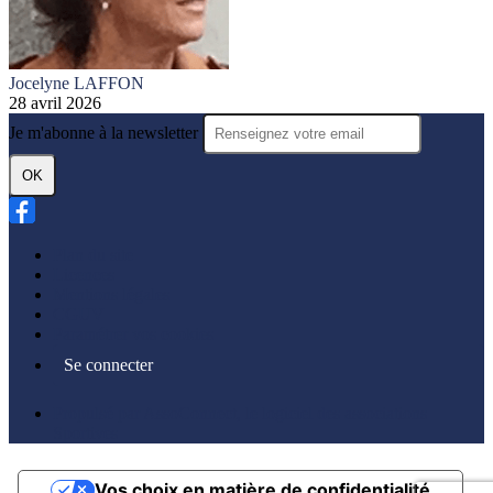
Jocelyne LAFFON
28 avril 2026
Je m'abonne à la newsletter
OK
Plan du site
Licences
Mentions légales
CGUV
Paramétrer vos cookies
Se connecter
Propulsé par AssoConnect, le logiciel des associations
Sportives
Vos choix en matière de confidentialité