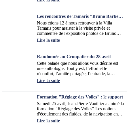
Les rencontres de Tamaris "Bruno Barbey" du 6 mai
Nous étions 12 à nous retrouver à la Villa
Tamaris pour assister à la visite privée et
commentée de l'exposition photos de Bruno
Barbey.Un régal pour les yeux, de la couleur
Lire la suite
et...
Randonnée au Croupatier du 28 avril
Cette balade que nous allons vous décrire est
une anthologie. Tout y est, l’effort et le
réconfort, l’amitié partagée, l’entraide, la
sécurité autour de notre guide randonneur...
Lire la suite
Formation "Réglage des Voiles" : le support
Samedi 25 avril, Jean-Pierre Vauthier a animé la
formation "Réglage des Voiles".Les notions
d'écoulement des fluides, de la navigation en
sous-puissance ou en surpuissance...
Lire la suite