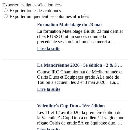
Exporter les lignes sélectionnées
Exporter toutes les colonnes
Exporter uniquement les colonnes affichées
Formation Matelotage du 23 mai
La formation Matelotage Bis du 23 mai dernier
chez RUSSO fut un succès comme la
précédente session.Un immense merci à
Benjamin pour son accueil et sa disponibilité
Lire la suite
ainsi que...
La Mandréenne 2026 - 5e édition - 2 & 3 mai
Course IRC Championnat de Méditerrannée et
Osiris Duos et Equipages grade ALa rade de
Toulon a accueilli les 2 et 3 mai 2026 « La
Mandréenne » réunissant les classes IRC et...
Lire la suite
Valentine's Cup Duo - 1ère édition
Les 11 et 12 avril 2026, la première édition de
la Valentine’s Cup Duo a eu lieu ! Il s'agit d'une
régate Osiris de grade 5A en équipage duo. Elle
a réuni 18 bateaux soit 36...
Lire la suite