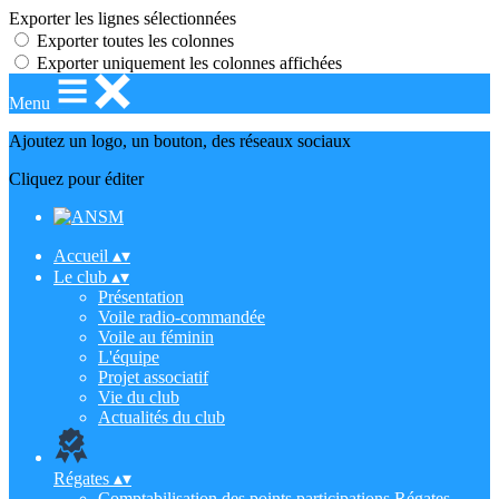
Exporter les lignes sélectionnées
Exporter toutes les colonnes
Exporter uniquement les colonnes affichées
Menu
Ajoutez un logo, un bouton, des réseaux sociaux
Cliquez pour éditer
Accueil
▴
▾
Le club
▴
▾
Présentation
Voile radio-commandée
Voile au féminin
L'équipe
Projet associatif
Vie du club
Actualités du club
Régates
▴
▾
Comptabilisation des points participations Régates