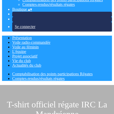
Comptes-rendus/résultats régates
Boutique
▴
▾
Se connecter
Présentation
Voile radio-commandée
Voile au féminin
L'équipe
Projet associatif
Vie du club
Actualités du club
Comptabilisation des points participations Régates
Comptes-rendus/résultats régates
T-shirt officiel régate IRC La