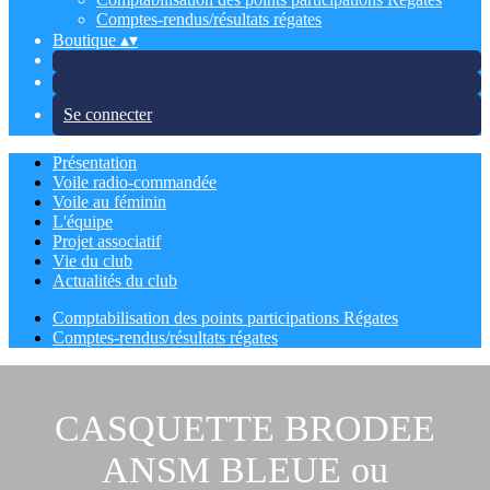
Comptes-rendus/résultats régates
Boutique
▴
▾
Se connecter
Présentation
Voile radio-commandée
Voile au féminin
L'équipe
Projet associatif
Vie du club
Actualités du club
Comptabilisation des points participations Régates
Comptes-rendus/résultats régates
CASQUETTE BRODEE
ANSM BLEUE ou