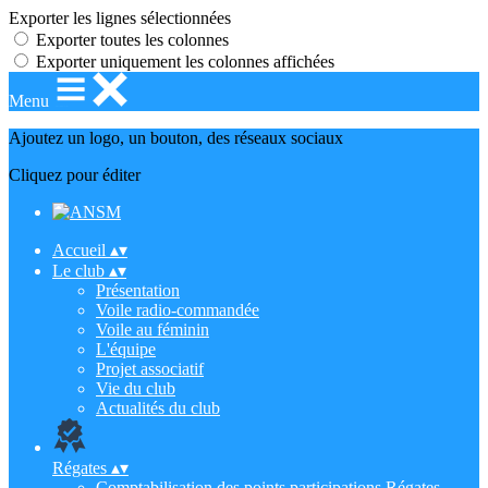
Exporter les lignes sélectionnées
Exporter toutes les colonnes
Exporter uniquement les colonnes affichées
Menu
Ajoutez un logo, un bouton, des réseaux sociaux
Cliquez pour éditer
Accueil
▴
▾
Le club
▴
▾
Présentation
Voile radio-commandée
Voile au féminin
L'équipe
Projet associatif
Vie du club
Actualités du club
Régates
▴
▾
Comptabilisation des points participations Régates