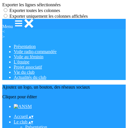
Exporter les lignes sélectionnées
Exporter toutes les colonnes
Exporter uniquement les colonnes affichées
Menu
<
>
Présentation
Voile radio-commandée
Voile au féminin
L'équipe
Projet associatif
Vie du club
Actualités du club
Ajoutez un logo, un bouton, des réseaux sociaux
Cliquez pour éditer
Accueil
▴
▾
Le club
▴
▾
Présentation