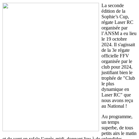
La seconde
édition de la
Sophie’s Cup,
régate Laser RC
organisée par
l’ANSM a eu lieu
le 19 octobre
2024. Il s'agissait
de la 3e régate
officielle FFV
organisée par le
club pour 2024,
justifiant bien le
trophée de "Club
le plus
dynamique en
Laser RC" que
nous avons reçu
au National !
Au programme,
un temps
superbe, de tous
petits airs le matin
et du vent en rafale l’après-midi, donnant lieu à de splendides