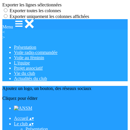
Exporter les lignes sélectionnées
Exporter toutes les colonnes
Exporter uniquement les colonnes affichées
Menu
<
>
Présentation
Voile radio-commandée
Voile au féminin
L'équipe
Projet associatif
Vie du club
Actualités du club
Ajoutez un logo, un bouton, des réseaux sociaux
Cliquez pour éditer
Accueil
▴
▾
Le club
▴
▾
Présentation