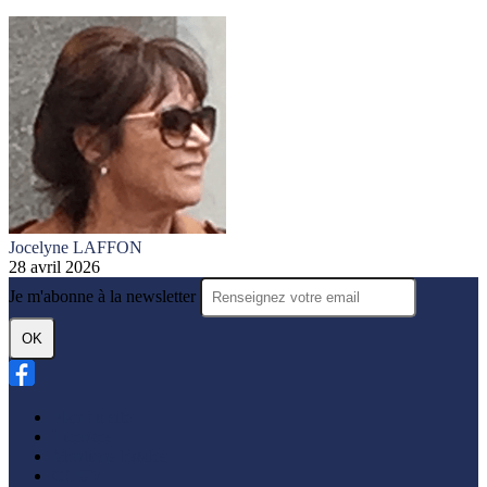
Jocelyne LAFFON
28 avril 2026
Je m'abonne à la newsletter
OK
Plan du site
Licences
Mentions légales
CGUV