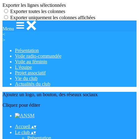
Exporter les lignes sélectionnées
Exporter toutes les colonnes
Exporter uniquement les colonnes affichées
Menu
<
>
Présentation
Voile radio-commandée
Voile au féminin
L'équipe
Projet associatif
Vie du club
Actualités du club
Ajoutez un logo, un bouton, des réseaux sociaux
Cliquez pour éditer
Accueil
▴
▾
Le club
▴
▾
Présentation